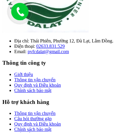
Địa chỉ:
Thái Phiên, Phường 12, Đà Lạt, Lâm Đồng.
Điện thoại:
02633.831.529
Email:
pvfcdalat@gmail.com
Thông tin công ty
Giới thiệu
Thông tin vận chuyển
Quy định và Điều khoản
Chính sách bảo mật
Hỗ trợ khách hàng
Thông tin vận chuyển
Câu hỏi thường gặp
Quy định và Điều khoản
Chính sách bảo mật