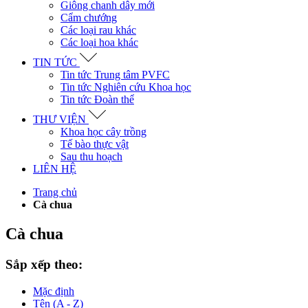
Giông chanh dây mới
Cẩm chướng
Các loại rau khác
Các loại hoa khác
TIN TỨC
Tin tức Trung tâm PVFC
Tin tức Nghiên cứu Khoa học
Tin tức Đoàn thể
THƯ VIỆN
Khoa học cây trồng
Tế bào thực vật
Sau thu hoạch
LIÊN HỆ
Trang chủ
Cà chua
Cà chua
Sắp xếp theo:
Mặc định
Tên (A - Z)