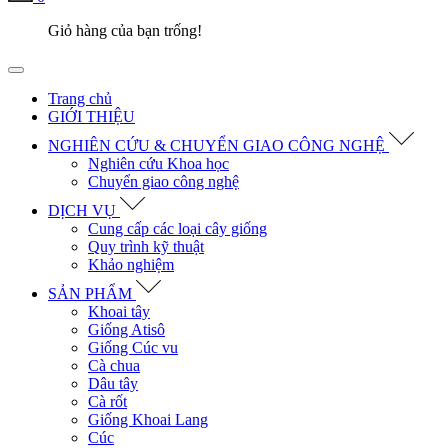
Giỏ hàng của bạn trống!
Trang chủ
GIỚI THIỆU
NGHIÊN CỨU & CHUYỂN GIAO CÔNG NGHỆ
Nghiên cứu Khoa học
Chuyển giao công nghệ
DỊCH VỤ
Cung cấp các loại cây giống
Quy trình kỹ thuật
Khảo nghiệm
SẢN PHẨM
Khoai tây
Giống Atisô
Giống Cúc vu
Cà chua
Dâu tây
Cà rốt
Giống Khoai Lang
Cúc