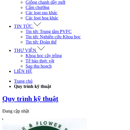
Giông chanh dây mới
Cẩm chướng
Các loại rau khác
Các loại hoa khác
TIN TỨC
Tin tức Trung tâm PVFC
Tin tức Nghiên cứu Khoa học
Tin tức Đoàn thể
THƯ VIỆN
Khoa học cây trồng
Tế bào thực vật
Sau thu hoạch
LIÊN HỆ
Trang chủ
Quy trình kỹ thuật
Quy trình kỹ thuật
Đang cập nhật