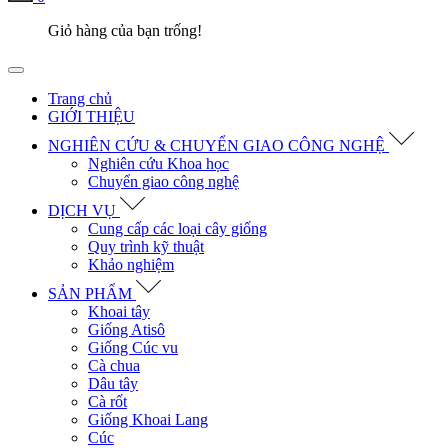
Giỏ hàng của bạn trống!
Trang chủ
GIỚI THIỆU
NGHIÊN CỨU & CHUYỂN GIAO CÔNG NGHỆ
Nghiên cứu Khoa học
Chuyển giao công nghệ
DỊCH VỤ
Cung cấp các loại cây giống
Quy trình kỹ thuật
Khảo nghiệm
SẢN PHẨM
Khoai tây
Giống Atisô
Giống Cúc vu
Cà chua
Dâu tây
Cà rốt
Giống Khoai Lang
Cúc