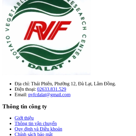
Địa chỉ:
Thái Phiên, Phường 12, Đà Lạt, Lâm Đồng.
Điện thoại:
02633.831.529
Email:
pvfcdalat@gmail.com
Thông tin công ty
Giới thiệu
Thông tin vận chuyển
Quy định và Điều khoản
Chính sách bảo mật