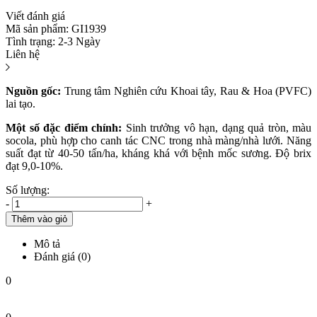
Viết đánh giá
Mã sản phẩm:
GI1939
Tình trạng:
2-3 Ngày
Liên hệ
Nguồn gốc:
Trung tâm Nghiên cứu Khoai tây, Rau & Hoa (PVFC)
lai tạo.
Một số đặc điểm chính:
Sinh trưởng vô hạn, dạng quả tròn, màu
socola, phù hợp cho canh tác CNC trong nhà màng/nhà lưới. Năng
suất đạt từ 40-50 tấn/ha, kháng khá với bệnh mốc sương. Độ brix
đạt 9,0-10%.
Số lượng:
-
+
Thêm vào giỏ
Mô tả
Đánh giá (0)
0