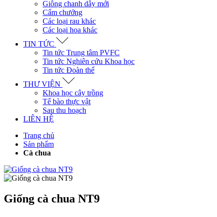
Giông chanh dây mới
Cẩm chướng
Các loại rau khác
Các loại hoa khác
TIN TỨC
Tin tức Trung tâm PVFC
Tin tức Nghiên cứu Khoa học
Tin tức Đoàn thể
THƯ VIỆN
Khoa học cây trồng
Tế bào thực vật
Sau thu hoạch
LIÊN HỆ
Trang chủ
Sản phẩm
Cà chua
Giống cà chua NT9