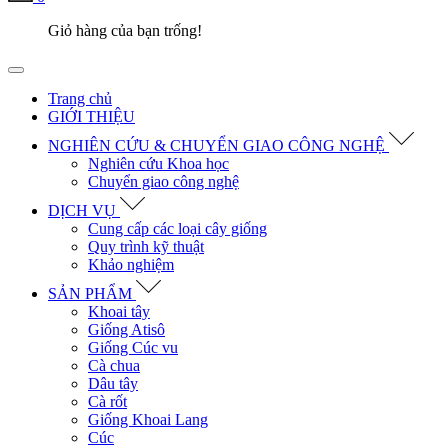
Giỏ hàng của bạn trống!
Trang chủ
GIỚI THIỆU
NGHIÊN CỨU & CHUYỂN GIAO CÔNG NGHỆ
Nghiên cứu Khoa học
Chuyển giao công nghệ
DỊCH VỤ
Cung cấp các loại cây giống
Quy trình kỹ thuật
Khảo nghiệm
SẢN PHẨM
Khoai tây
Giống Atisô
Giống Cúc vu
Cà chua
Dâu tây
Cà rốt
Giống Khoai Lang
Cúc