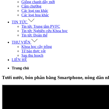
Giông chanh dây mới
Cẩm chướng
Các loại rau khác
Các loại hoa khác
TIN TỨC
Tin tức Trung tâm PVFC
Tin tức Nghiên cứu Khoa học
Tin tức Đoàn thể
THƯ VIỆN
Khoa học cây trồng
Tế bào thực vật
Sau thu hoạch
LIÊN HỆ
Trang chủ
Tưới nước, bón phân bằng Smartphone, nông dân n