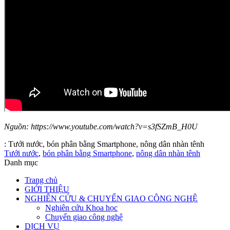
Nguồn: https://www.youtube.com/watch?v=s3fSZmB_H0U
:
Tưới nước, bón phân bằng Smartphone, nông dân nhàn tênh
Tưới nước
,
bón phân bằng Smartphone
,
nông dân nhàn tênh
Danh mục
Trang chủ
GIỚI THIỆU
NGHIÊN CỨU & CHUYỂN GIAO CÔNG NGHỆ
Nghiên cứu Khoa học
Chuyển giao công nghệ
DỊCH VỤ