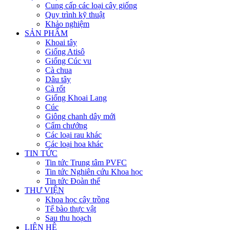
Cung cấp các loại cây giống
Quy trình kỹ thuật
Khảo nghiệm
SẢN PHẨM
Khoai tây
Giống Atisô
Giống Cúc vu
Cà chua
Dâu tây
Cà rốt
Giống Khoai Lang
Cúc
Giông chanh dây mới
Cẩm chướng
Các loại rau khác
Các loại hoa khác
TIN TỨC
Tin tức Trung tâm PVFC
Tin tức Nghiên cứu Khoa học
Tin tức Đoàn thể
THƯ VIỆN
Khoa học cây trồng
Tế bào thực vật
Sau thu hoạch
LIÊN HỆ