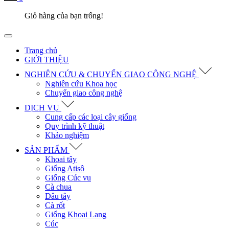
Giỏ hàng của bạn trống!
Trang chủ
GIỚI THIỆU
NGHIÊN CỨU & CHUYỂN GIAO CÔNG NGHỆ
Nghiên cứu Khoa học
Chuyển giao công nghệ
DỊCH VỤ
Cung cấp các loại cây giống
Quy trình kỹ thuật
Khảo nghiệm
SẢN PHẨM
Khoai tây
Giống Atisô
Giống Cúc vu
Cà chua
Dâu tây
Cà rốt
Giống Khoai Lang
Cúc