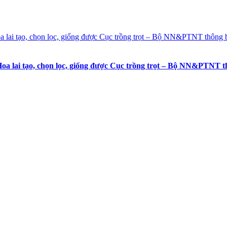
a lai tạo, chọn lọc, giống được Cục trồng trọt – Bộ NN&PTNT th