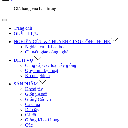
Giỏ hàng của bạn trống!
Trang chủ
GIỚI THIỆU
NGHIÊN CỨU & CHUYỂN GIAO CÔNG NGHỆ
Nghiên cứu Khoa học
Chuyển giao công nghệ
DỊCH VỤ
Cung cấp các loại cây giống
Quy trình kỹ thuật
Khảo nghiệm
SẢN PHẨM
Khoai tây
Giống Atisô
Giống Cúc vu
Cà chua
Dâu tây
Cà rốt
Giống Khoai Lang
Cúc