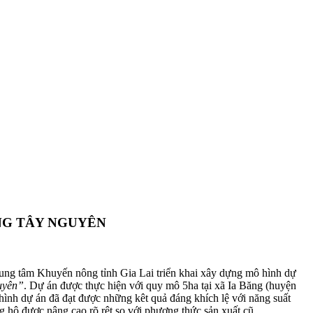
ÙNG TÂY NGUYÊN
ng tâm Khuyến nông tỉnh Gia Lai triển khai xây dựng mô hình dự
guyên”
. Dự án được thực hiện với quy mô 5ha tại xã Ia Băng (huyện
nh dự án đã đạt được những kêt quả đáng khích lệ với năng suất
ng hộ được nâng cao rõ rệt so với phương thức sản xuất cũ.