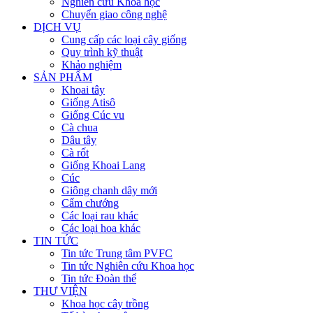
Nghiên cứu Khoa học
Chuyển giao công nghệ
DỊCH VỤ
Cung cấp các loại cây giống
Quy trình kỹ thuật
Khảo nghiệm
SẢN PHẨM
Khoai tây
Giống Atisô
Giống Cúc vu
Cà chua
Dâu tây
Cà rốt
Giống Khoai Lang
Cúc
Giông chanh dây mới
Cẩm chướng
Các loại rau khác
Các loại hoa khác
TIN TỨC
Tin tức Trung tâm PVFC
Tin tức Nghiên cứu Khoa học
Tin tức Đoàn thể
THƯ VIỆN
Khoa học cây trồng