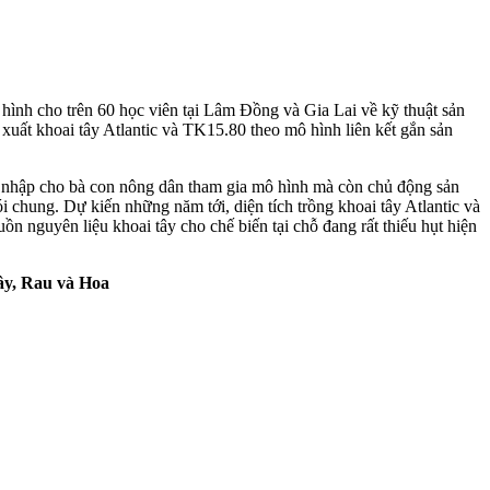
ô hình cho trên 60 học viên tại Lâm Đồng và Gia Lai về kỹ thuật sản
 xuất khoai tây Atlantic và TK15.80 theo mô hình liên kết gắn sản
nhập cho bà con nông dân tham gia mô hình mà còn chủ động sản
i chung. Dự kiến những năm tới, diện tích trồng khoai tây Atlantic và
 nguyên liệu khoai tây cho chế biến tại chỗ đang rất thiếu hụt hiện
m Nghiên cứu Khoai tây, Rau và Hoa