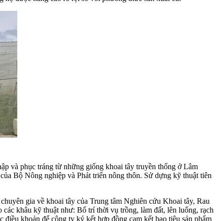
hập và phục tráng từ những giống khoai tây truyền thống ở Lâm
 của Bộ Nông nghiệp và Phát triển nông thôn. Sử dựng kỹ thuật tiên
ác chuyên gia về khoai tây của Trung tâm Nghiên cứu Khoai tây, Rau
ác khâu kỹ thuật như: Bố trí thời vụ trồng, làm đất, lên luống, rạch
các điều khoản để công ty ký kết hợp đồng cam kết bao tiêu sản phẩm