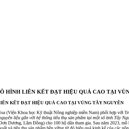
Ô HÌNH LIÊN KẾT ĐẠT HIỆU QUẢ CAO TẠI V
IÊN KẾT ĐẠT HIỆU QUẢ CAO TẠI VÙNG TÂY NGUYÊN
oa (Viện Khoa học Kỹ thuật Nông nghiệp miền Nam) phối hợp với Tru
nguyên liệu gắn với hệ thống tiêu thụ sản phẩm tại một số tỉnh Tây N
 Đơn Dương, Lâm Đồng) cho 100 hộ dân tham gia. Sau năm 2023, mô hì
n xuất và tiêu thụ sản phẩm bền vững từ đó hiệu quả kinh kế của các nô