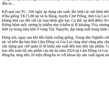
đầu ra…
Kết quả sau 95 - 100 ngày áp dụng sản xuất, lần lượt các mô hình t
05ha giống TK15.80 tại xã Ia Băng, huyện Chư Prông, tỉnh Gia Lai đã
kháng khá cao đối với các loại bệnh gây hại. Cụ thể, tại thời điểm 5
Riêng bệnh mốc sương bị nhiễm nhẹ (chiếm tỷ lệ khoảng 2%), nhưng 
thời vụ trong mùa khô ở vung Tây Nguyên, đạt năng suất trung bình
Đáng nói, ngay sau khi tiến hành xuống giống, Trung tâm Nghiên cứ
tác xã trên địa bàn tỉnh Lâm Đồng và Gia Lai cũng như vùng phụ cận 
xây dựng quy chế quản lý từ khâu sản xuất đến bao tiêu sản phẩm.
bao tiêu toàn bộ sản phẩm của dự án năm 2024 tại Lâm Đồng và Gia La
đồng/ha, tăng trên 26 triệu đồng/ha so với khoai tây sản xuất ngoài m