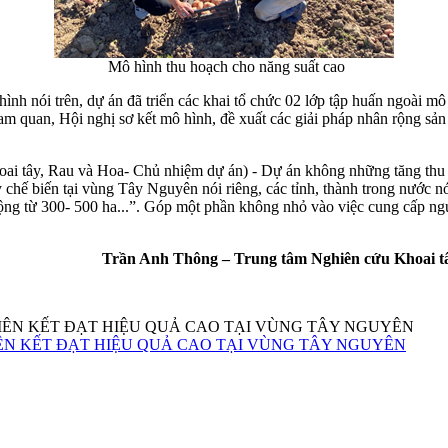
Mô hình thu hoạch cho năng suất cao
ình nói trên, dự án đã triển các khai tổ chức 02 lớp tập huấn ngoài m
am quan, Hội nghị sơ kết mô hình, đề xuất các giải pháp nhân rộng sản
 tây, Rau và Hoa- Chủ nhiệm dự án) - Dự án không những tăng thu 
chế biến tại vùng Tây Nguyên nói riêng, các tỉnh, thành trong nước nó
ng từ 300- 500 ha...”. Góp một phần không nhỏ vào việc cung cấp nguồn
Trần Anh Thông – Trung tâ
IÊN KẾT ĐẠT HIỆU QUẢ CAO TẠI VÙNG TÂY NGUYÊN
ÊN KẾT ĐẠT HIỆU QUẢ CAO TẠI VÙNG TÂY NGUYÊN