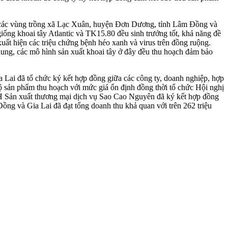
tại các vùng trồng xã Lạc Xuân, huyện Đơn Dương, tỉnh Lâm Đồng và
iống khoai tây Atlantic và TK15.80 đều sinh trưởng tốt, khả năng đề
xuất hiện các triệu chứng bệnh héo xanh và virus trên đồng ruộng.
ung, các mô hình sản xuất khoai tây ở đây đều thu hoạch đảm bảo
Lai đã tổ chức ký kết hợp đồng giữa các công ty, doanh nghiệp, hợp
bộ sản phẩm thu hoạch với mức giá ổn định đồng thời tổ chức Hội nghị
H Sản xuất thương mại dịch vụ Sao Cao Nguyên đã ký kết hợp đồng
ồng và Gia Lai đã đạt tổng doanh thu khả quan với trên 262 triệu