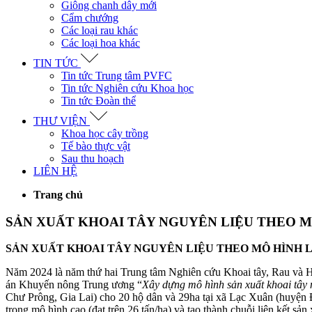
Giông chanh dây mới
Cẩm chướng
Các loại rau khác
Các loại hoa khác
TIN TỨC
Tin tức Trung tâm PVFC
Tin tức Nghiên cứu Khoa học
Tin tức Đoàn thể
THƯ VIỆN
Khoa học cây trồng
Tế bào thực vật
Sau thu hoạch
LIÊN HỆ
Trang chủ
SẢN XUẤT KHOAI TÂY NGUYÊN LIỆU THEO M
SẢN XUẤT KHOAI TÂY NGUYÊN LIỆU THEO MÔ HÌNH L
Năm 2024 là năm thứ hai Trung tâm Nghiên cứu Khoai tây, Rau và H
án Khuyến nông Trung ương “
Xây dựng mô hình sản xuất khoai tây 
Chư Prông, Gia Lai) cho 20 hộ dân và 29ha tại xã Lạc Xuân (huyện
trong mô hình cao (đạt trên 26 tấn/ha) và tạo thành chuỗi liên kết sả