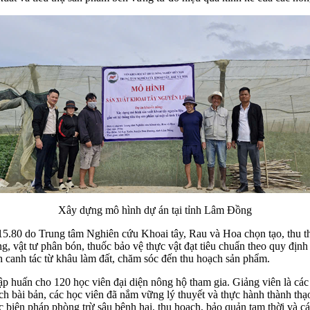
Xây dựng mô hình dự án tại tỉnh Lâm Đồng
15.80 do Trung tâm Nghiên cứu Khoai tây, Rau và Hoa chọn tạo, thu t
, vật tư phân bón, thuốc bảo vệ thực vật đạt tiêu chuẩn theo quy định
rình canh tác từ khâu làm đất, chăm sóc đến thu hoạch sản phẩm.
 tập huấn cho 120 học viên đại diện nông hộ tham gia. Giảng viên là c
 bài bản, các học viên đã nắm vững lý thuyết và thực hành thành thạo c
ác biện pháp phòng trừ sâu bệnh hại, thu hoạch, bảo quản tạm thời và 