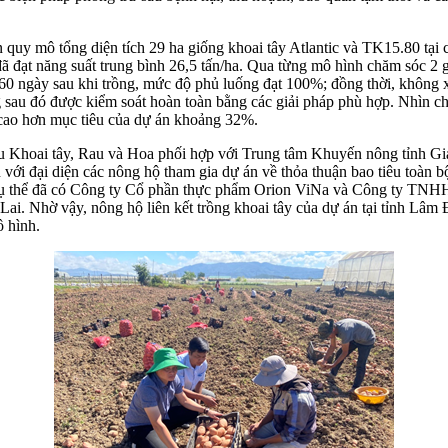
rên quy mô tổng diện tích 29 ha giống khoai tây Atlantic và TK15.80 
 đạt năng suất trung bình 26,5 tấn/ha. Qua từng mô hình chăm sóc 2 g
0-60 ngày sau khi trồng, mức độ phủ luống đạt 100%; đồng thời, không 
sau đó được kiểm soát hoàn toàn bằng các giải pháp phù hợp. Nhìn ch
 cao hơn mục tiêu của dự án khoảng 32%.
u Khoai tây, Rau và Hoa phối hợp với Trung tâm Khuyến nông tỉnh Gia 
với đại diện các nông hộ tham gia dự án về thỏa thuận bao tiêu toàn 
 Cụ thể đã có Công ty Cổ phần thực phẩm Orion ViNa và Công ty TNH
i. Nhờ vậy, nông hộ liên kết trồng khoai tây của dự án tại tỉnh Lâm Đ
ô hình.