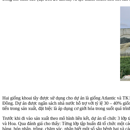
Hai giống khoai tây được sử dụng cho dự án là giống Atlantic và TK
Đồng. Dự án được ngân sách nhà nước hỗ trợ với tỷ lệ 30 – 40% giống
tiến trong sản xuất, đặt biệc là áp dụng cơ giới hóa trong suốt quá t
Trước khi đi vào sản xuất theo mô hình liên kết, dự án tổ chức 3 lớp
và Hoa. Qua đánh giá cho thấy: Từng lớp tập huấn đã tổ chức một cách
hàng, bón phân, trồng, chăm sóc, nhận biết một số sâu bệnh hại và c