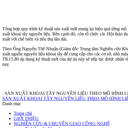
Tổng hợp quy trình kỹ thuật sản xuất mới mang lại hiệu quả từng mô h
xuất khoai tây nguyên liệu. Bên cạnh đó, còn tổ chức các Hội thảo th
xuất với chế biến và tiêu thụ lâu dài.
Theo Ông Nguyễn Thế Nhuận (Giám đốc Trung tâm Nghiên cứu Khoai
xuất nguồn nguyên liệu khoai tây để cung cấp cho các cơ sở, nhà máy 
TK15.80 áp dụng kỹ thuật mới của dự án này sẽ tiếp tục được nhân rộ
nay.
:
SẢN XUẤT KHOAI TÂY NGUYÊN LIỆU THEO MÔ HÌNH L
SẢN XUẤT KHOAI TÂY NGUYÊN LIỆU THEO MÔ HÌNH LI
Danh mục
Trang chủ
GIỚI THIỆU
NGHIÊN CỨU & CHUYỂN GIAO CÔNG NGHỆ