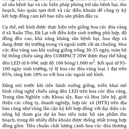
số sâu bệnh hại và các biện pháp phòng trừ sâu bệnh hại, thu
hoạch, bảo quản tạm thời và các điều khoản để công ty ký
kết hợp đồng cam kết bao tiêu sản phẩm đầu ra.
Cụ thể, mô hình được thực hiện trên giống hoa cúc đóa vàng
ở xã Xuân Thọ, Đà Lạt với điều kiện sinh trưởng phù hợp, độ
đồng đều cao, khả năng kháng sâu bệnh hại, hoa đẹp và
đang được thị trường trong và ngoài nước rất ưa chuộng. Hoa
cúc đóa vàng sau khi xuống giống trồng 30-35 ngày, toàn bộ
hệ thống chiếu sáng đèn COMPACT 20W được thay thế bằng
2
đèn LED từ 6-9W, mật độ 166 bóng/1.000 m
. Kết quả từ 95-
100 ngày sinh trưởng, tỷ lệ hoa cúc đóa vàng loại 1 đạt trên
85%, tăng hơn 18% so với hoa cúc ngoài mô hình.
Đáng nói trước khi tiến hành xuống giống, triển khai mô
hình công nghệ chiếu sáng đèn LED trên hoa cúc đóa vàng,
Trung tâm Nghiên cứu Khoai tây, Rau và Hoa liên hệ, giới
thiệu các công ty, doanh nghiệp, hợp tác xã (HTX) trên địa
bàn cũng như vùng lân cận ký kết hợp đồng với đại diện các
nông hộ tham gia dự án bao tiêu toàn bộ sản phẩm thu
hoạch, trong đó nhiều điều khoản được thống nhất trong hợp
đồng gồm: Tiêu chuẩn chất lượng cành hoa cúc đóa thương