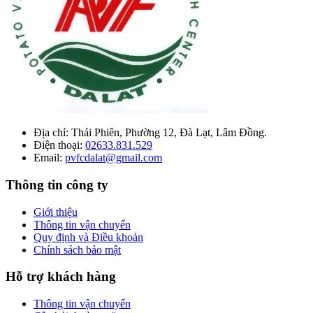
Địa chỉ:
Thái Phiên, Phường 12, Đà Lạt, Lâm Đồng.
Điện thoại:
02633.831.529
Email:
pvfcdalat@gmail.com
Thông tin công ty
Giới thiệu
Thông tin vận chuyển
Quy định và Điều khoản
Chính sách bảo mật
Hỗ trợ khách hàng
Thông tin vận chuyển