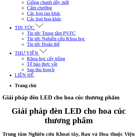
Giông chanh dây mới
Cẩm chướng
Các loại rau khác
Các loại hoa khác
TIN TỨC
Tin tức Trung tâm PVFC
Tin tức Nghiên cứu Khoa học
Tin tức Đoàn thể
THƯ VIỆN
Khoa học cây trồng
Tế bào thực vật
Sau thu hoạch
LIÊN HỆ
Trang chủ
Giải pháp đèn LED cho hoa cúc thương phẩm
Giải pháp đèn LED cho hoa cúc
thương phẩm
Trung tâm Nghiên cứu Khoai tây, Rau và Hoa thuộc Viện