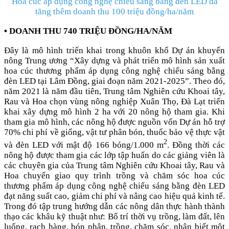
Hoa cúc áp dụng công nghệ chiếu sáng bằng đèn LED đã
tăng thêm doanh thu 100 triệu đồng/ha/năm
•
DOANH THU 740 TRIỆU ĐỒNG/HA/NĂM
Đây là mô hình triển khai trong khuôn khổ Dự án khuyến
nông Trung ương “Xây dựng và phát triển mô hình sản xuất
hoa cúc thương phẩm áp dụng công nghệ chiếu sáng bằng
đèn LED tại Lâm Đồng, giai đoạn năm 2021-2025”. Theo đó,
năm 2021 là năm đầu tiên, Trung tâm Nghiên cứu Khoai tây,
Rau và Hoa chọn vùng nông nghiệp Xuân Thọ, Đà Lạt triển
khai xây dựng mô hình 2 ha với 20 nông hộ tham gia. Khi
tham gia mô hình, các nông hộ được nguồn vốn Dự án hỗ trợ
70% chi phí về giống, vật tư phân bón, thuốc bảo vệ thực vật
2
và đèn LED với mật độ 166 bóng/1.000 m
. Đồng thời các
nông hộ được tham gia các lớp tập huấn do các giảng viên là
các chuyên gia của Trung tâm Nghiên cứu Khoai tây, Rau và
Hoa chuyển giao quy trình trồng và chăm sóc hoa cúc
thương phẩm áp dụng công nghệ chiếu sáng bằng đèn LED
đạt năng suất cao, giảm chi phí và nâng cao hiệu quả kinh tế.
Trong đó tập trung hướng dẫn các nông dân thực hành thành
thạo các khâu kỹ thuật như: Bố trí thời vụ trồng, làm đất, lên
luống, rạch hàng, bón phân, trồng, chăm sóc, nhận biết một