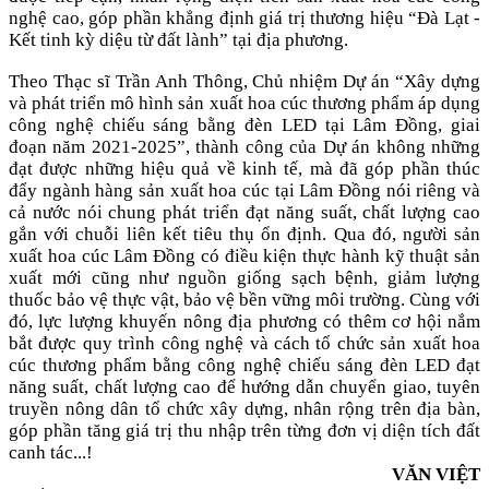
nghệ cao, góp phần khẳng định giá trị thương hiệu “Đà Lạt -
Kết tinh kỳ diệu từ đất lành” tại địa phương.
Theo Thạc sĩ Trần Anh Thông, Chủ nhiệm Dự án “Xây dựng
và phát triển mô hình sản xuất hoa cúc thương phẩm áp dụng
công nghệ chiếu sáng bằng đèn LED tại Lâm Đồng, giai
đoạn năm 2021-2025”, thành công của Dự án không những
đạt được những hiệu quả về kinh tế, mà đã góp phần thúc
đẩy ngành hàng sản xuất hoa cúc tại Lâm Đồng nói riêng và
cả nước nói chung phát triển đạt năng suất, chất lượng cao
gắn với chuỗi liên kết tiêu thụ ổn định. Qua đó, người sản
xuất hoa cúc Lâm Đồng có điều kiện thực hành kỹ thuật sản
xuất mới cũng như nguồn giống sạch bệnh, giảm lượng
thuốc bảo vệ thực vật, bảo vệ bền vững môi trường. Cùng với
đó, lực lượng khuyến nông địa phương có thêm cơ hội nắm
bắt được quy trình công nghệ và cách tổ chức sản xuất hoa
cúc thương phẩm bằng công nghệ chiếu sáng đèn LED đạt
năng suất, chất lượng cao để hướng dẫn chuyển giao, tuyên
truyền nông dân tổ chức xây dựng, nhân rộng trên địa bàn,
góp phần tăng giá trị thu nhập trên từng đơn vị diện tích đất
canh tác...!
VĂN VIỆT