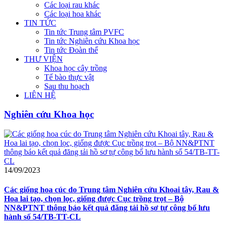
Các loại rau khác
Các loại hoa khác
TIN TỨC
Tin tức Trung tâm PVFC
Tin tức Nghiên cứu Khoa học
Tin tức Đoàn thể
THƯ VIỆN
Khoa học cây trồng
Tế bào thực vật
Sau thu hoạch
LIÊN HỆ
Nghiên cứu Khoa học
14/09/2023
Các giống hoa cúc do Trung tâm Nghiên cứu Khoai tây, Rau &
Hoa lai tạo, chọn lọc, giống được Cục trồng trọt – Bộ
NN&PTNT thông báo kết quả đăng tải hồ sơ tự công bố lưu
hành số 54/TB-TT-CL