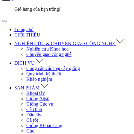
Giỏ hàng của bạn trống!
Trang chủ
GIỚI THIỆU
NGHIÊN CỨU & CHUYỂN GIAO CÔNG NGHỆ
Nghiên cứu Khoa học
Chuyển giao công nghệ
DỊCH VỤ
Cung cấp các loại cây giống
Quy trình kỹ thuật
Khảo nghiệm
SẢN PHẨM
Khoai tây
Giống Atisô
Giống Cúc vu
Cà chua
Dâu tây
Cà rốt
Giống Khoai Lang
Cúc