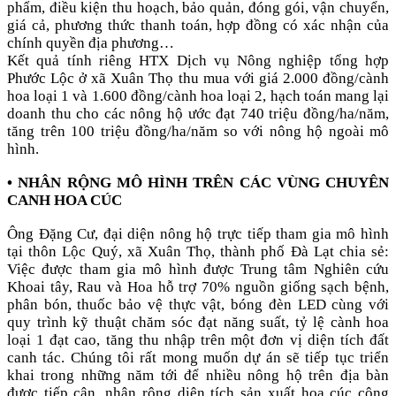
phẩm, điều kiện thu hoạch, bảo quản, đóng gói, vận chuyển,
giá cả, phương thức thanh toán, hợp đồng có xác nhận của
chính quyền địa phương…
Kết quả tính riêng HTX Dịch vụ Nông nghiệp tổng hợp
Phước Lộc ở xã Xuân Thọ thu mua với giá 2.000 đồng/cành
hoa loại 1 và 1.600 đồng/cành hoa loại 2, hạch toán mang lại
doanh thu cho các nông hộ ước đạt 740 triệu đồng/ha/năm,
tăng trên 100 triệu đồng/ha/năm so với nông hộ ngoài mô
hình.
•
NHÂN RỘNG MÔ HÌNH TRÊN CÁC VÙNG CHUYÊN
CANH HOA CÚC
Ông Đặng Cư, đại diện nông hộ trực tiếp tham gia mô hình
tại thôn Lộc Quý, xã Xuân Thọ, thành phố Đà Lạt chia sẻ:
Việc được tham gia mô hình được Trung tâm Nghiên cứu
Khoai tây, Rau và Hoa hỗ trợ 70% nguồn giống sạch bệnh,
phân bón, thuốc bảo vệ thực vật, bóng đèn LED cùng với
quy trình kỹ thuật chăm sóc đạt năng suất, tỷ lệ cành hoa
loại 1 đạt cao, tăng thu nhập trên một đơn vị diện tích đất
canh tác. Chúng tôi rất mong muốn dự án sẽ tiếp tục triển
khai trong những năm tới để nhiều nông hộ trên địa bàn
được tiếp cận, nhân rộng diện tích sản xuất hoa cúc công