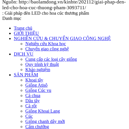
Nguồn: http://baolamdong.vn/kinhte/202112/giai-phap-den-
led-cho-hoa-cuc-thuong-pham-3093711/
:
Giải pháp đèn LED cho hoa cúc thương phẩm
Danh mục
Trang chủ
GIỚI THIỆU
NGHIÊN CỨU & CHUYỂN GIAO CÔNG NGHỆ
Nghiên cứu Khoa học
Chuyển giao công nghệ
DỊCH VỤ
Cung cấp các loại cây giống
Quy trình kỹ thuật
Khảo nghiệm
SẢN PHẨM
Khoai tây
Giống Atisô
Giống Cúc vu
Cà chua
Dâu tây
Cà rốt
Giống Khoai Lang
Cúc
Giông chanh dây mới
Cẩm chướng