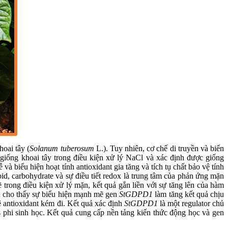
oai tây (
Solanum tuberosum
L.). Tuy nhiên, cơ chế di truyền và biến
0 giống khoai tây trong điều kiện xử lý NaCl và xác định được giống
 biểu hiện hoạt tính antioxidant gia tăng và tích tụ chất bảo vệ tính
id, carbohydrate và sự điều tiết redox là trung tâm của phản ứng mặn
mẽ trong điều kiện xử lý mặn, kết quả gắn liền với sự tăng lên của hàm
en cho thấy sự biểu hiện mạnh mẽ gen
StGDPD1
làm tăng kết quả chịu
 antioxidant kém đi. Kết quả xác định
StGDPD1
là một regulator chủ
ss phi sinh học. Kết quả cung cấp nền tảng kiến thức động học và gen