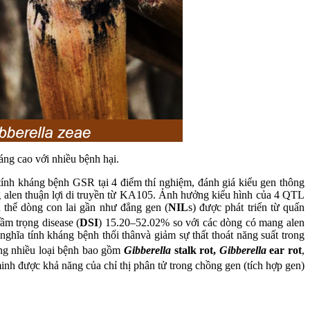
áng cao với nhiều bệnh hại.
 tính kháng bệnh GSR tại 4 điểm thí nghiệm, đánh giá kiểu gen thông
alen thuận lợi di truyền từ KA105. Ảnh hưởng kiểu hình của 4 QTL
 thể dòng con lai gần như đẳng gen (
NIL
s) được phát triển từ quấn
ầm trọng disease (
DSI
) 15.20–52.02% so với các dòng có mang alen
nghĩa tính kháng bệnh thối thânvà giảm sự thất thoát năng suất trong
ng nhiều loại bệnh bao gồm
Gibberella
stalk rot,
Gibberella
ear rot
,
minh được khả năng của chỉ thị phân tử trong chồng gen (tích hợp gen)