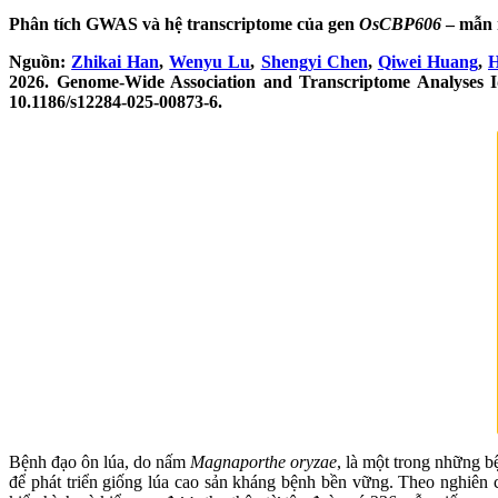
Phân tích GWAS và hệ transcriptome của gen
OsCBP606
– mẫn 
Nguồn:
Zhikai Han
,
Wenyu Lu
,
Shengyi Chen
,
Qiwei Huang
,
H
2026. Genome-Wide Association and Transcriptome Analyses I
10.1186/s12284-025-00873-6.
Bệnh đạo ôn lúa
,
do nấm
Magnaporthe oryzae
,
là một trong những bện
để phát triển giống lúa cao sản kháng bệnh bền vững
.
Theo nghiên 