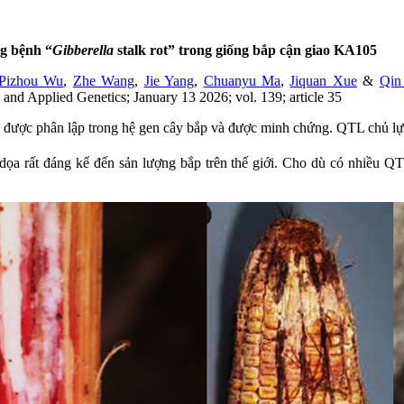
g bệnh “
Gibberella
stalk rot” trong giống bắp cận giao KA105
Pizhou Wu
,
Zhe Wang
,
Jie Yang
,
Chuanyu Ma
,
Jiquan Xue
&
Qin
l and Applied Genetics; January 13 2026; vol. 139; article 35
đã được phân lập trong hệ gen cây bắp và được minh chứng. QTL chủ lự
dọa rất đáng kể đến sản lượng bắp trên thế giới. Cho dù có nhiều QT