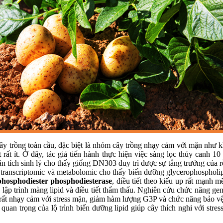
ây trồng toàn cầu, đặc biệt là nhóm cây trồng nhạy cảm với mặn như kh
rất ít. Ở đây, tác giả tiến hành thực hiện việc sàng lọc thủy canh 1
ích sinh lý cho thấy giống DN303 duy trì được sự tẳng trưởng của rễ và
 transcriptomic và metabolomic cho thấy biến dưỡng glycerophospholip
phosphodiester phosphodiesterase
, điều tiết theo kiểu up rất mạnh 
g lập trình màng lipid và điều tiết thẩm thấu. Nghiên cứu chức năng g
rất nhạy cảm với stress mặn, giảm hàm lượng G3P và chức năng bảo vệ
quan trọng của lộ trình biến dưỡng lipid giúp cây thích nghi với stre