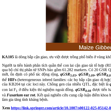
KA105
là dòng bắp cận giao, ưu việt được trồng phổ biến ở vùng kh
Người ta tiến hành phân tích quần thể con lai cận giao tái tổ hợp 
qua bộ chỉ thị phân tử SNPs bào gồm 61.282 markers. Có 20 GSR Q
mới, ổn định có phổ tác động rộng,
qGSR
,
qGSR
,
qGSR
5.05
5.09
8.0
thể
HIFs
(heterogeneous inbred families: các họ bắp cận giao dị hợ
của KB204 tại các loci này. Chồng gen của nhiều QTL, đặc biệt là
con lai F
ở điều kiện thí nghiệm ngoài đồng.
qGSR
được tiến h
1
8.08
và
Fusarium
ear rot
. Kết quả nghiên cứu cung cấp luận điểm khoa họ
làm gia tăng tính kháng bệnh.
Xem
https://link.springer.com/article/10.1007/s00122-025-05142-0