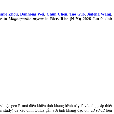
njie Zhou
,
Danhong Wei
,
Chun Chen
,
Tao Guo
,
Jiafeng Wang
.
ne to
Magnaporthe oryzae
in Rice. Rice (N Y); 2026 Jan 9. doi:
s
hoặc gen
R
mới điều khiến tính kháng bệnh này là vô cùng cấp thiết
on study)
để xác định
QTLs
gắn với tính kháng đạo ôn, cơ sở dữ liệu