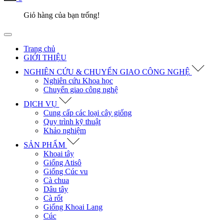
Giỏ hàng của bạn trống!
Trang chủ
GIỚI THIỆU
NGHIÊN CỨU & CHUYỂN GIAO CÔNG NGHỆ
Nghiên cứu Khoa học
Chuyển giao công nghệ
DỊCH VỤ
Cung cấp các loại cây giống
Quy trình kỹ thuật
Khảo nghiệm
SẢN PHẨM
Khoai tây
Giống Atisô
Giống Cúc vu
Cà chua
Dâu tây
Cà rốt
Giống Khoai Lang
Cúc