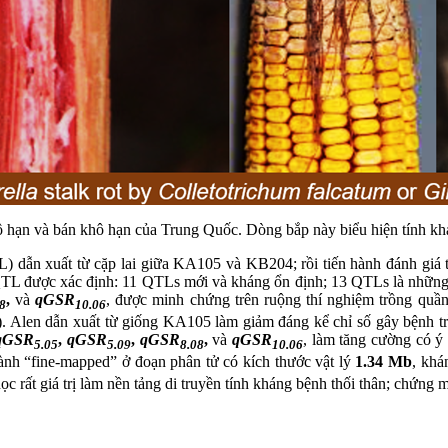
ô hạn và bán khô hạn của Trung Quốc. Dòng bắp này biểu hiện tính kh
(RIL) dẫn xuất từ cặp lai giữa KA105 và KB204; rồi tiến hành đánh giá
TL được xác định: 11 QTLs mới và kháng ổn định; 13 QTLs là những 
,
và
qGSR
, được minh chứng trên ruộng thí nghiệm trồng quần
8
10.06
p). Alen dẫn xuất từ giống KA105 làm giảm đáng kể chỉ số gây bệnh tr
qGSR
,
qGSR
,
qGSR
,
và
qGSR
, làm tăng cường có ý 
5.05
5.09
8.08
10.06
ành “fine-mapped” ở đoạn phân tử có kích thước vật lý
1.34 Mb
, khá
c rất giá trị làm nền tảng di truyền tính kháng bệnh thối thân; chứng 