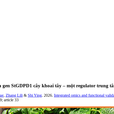
 gen StGDPD1 cây khoai tây – một regulator trung tâ
ue
,
Zhang Lili
&
Shi Ying
. 2026.
Integrated omics and functional valid
; article 33