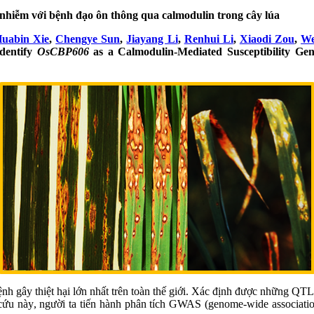
nhiễm với bệnh đạo ôn thông qua calmodulin
trong cây lúa
uabin Xie
,
Chengye Sun
,
Jiayang Li
,
Renhui Li
,
Xiaodi Zou
,
We
dentify
OsCBP606
as a Calmodulin-Mediated Susceptibility Ge
h gây thiệt hại lớn nhất trên toàn thế giới
.
Xác định được những
QTL
cứu này
,
người ta tiến hành phân tích GWAS (
genome-wide associati