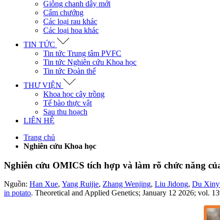
Giông chanh dây mới
Cẩm chướng
Các loại rau khác
Các loại hoa khác
TIN TỨC
Tin tức Trung tâm PVFC
Tin tức Nghiên cứu Khoa học
Tin tức Đoàn thể
THƯ VIỆN
Khoa học cây trồng
Tế bào thực vật
Sau thu hoạch
LIÊN HỆ
Trang chủ
Nghiên cứu Khoa học
Nghiên cứu OMICS tích hợp và làm rõ chức năng của
Nguồn:
Han Xue
,
Yang Ruijie
,
Zhang Wenjing
,
Liu Jidong
,
Du Xiny
in potato
.
Theoretical and Applied Genetics; January 12 2026; vol. 139