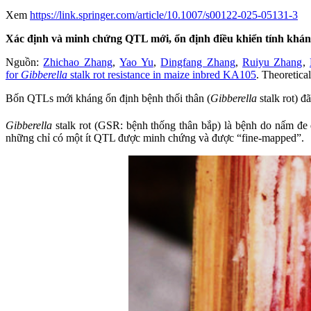
Xem
https://link.springer.com/article/10.1007/s00122-025-05131-3
Xác định và minh chứng QTL mới, ổn định điều khiển tính khán
Nguồn:
Zhichao Zhang
,
Yao Yu
,
Dingfang Zhang
,
Ruiyu Zhang
,
for
Gibberella
stalk rot resistance in maize inbred KA105
. Theoretica
Bốn QTLs mới kháng ổn định bệnh thối thân (
Gibberella
stalk rot) 
Gibberella
stalk rot (GSR: bệnh thống thân bắp) là bệnh do nấm đe 
những chỉ có một ít QTL được minh chứng và được “fine-mapped”.