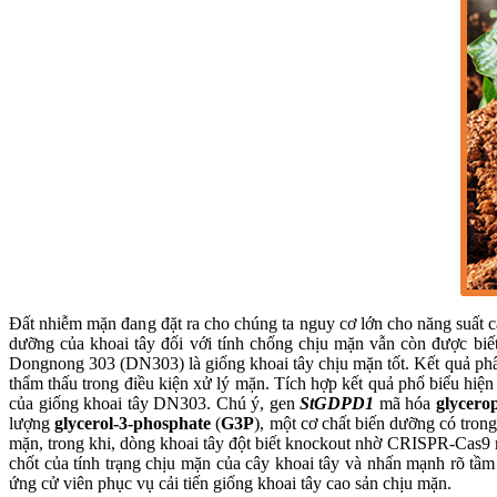
Đất nhiễm mặn đang đặt ra cho chúng ta nguy cơ lớn cho năng suất c
dưỡng của khoai tây đối với tính chống chịu mặn vẫn còn được biết 
Dongnong 303 (DN303) là giống khoai tây chịu mặn tốt. Kết quả phân t
thẩm thấu trong điều kiện xử lý mặn. Tích hợp kết quả phổ biểu hiện
của giống khoai tây DN303. Chú ý, gen
StGDPD1
mã hóa
glycero
lượng
glycerol-3-phosphate
(
G3P
), một cơ chất biến dưỡng có tron
mặn, trong khi, dòng khoai tây đột biết knockout nhờ CRISPR-Cas9 
chốt của tính trạng chịu mặn của cây khoai tây và nhấn mạnh rõ tầm 
ứng cử viên phục vụ cải tiến giống khoai tây cao sản chịu mặn.